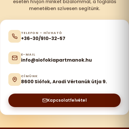
esetén hívjon minket bizalommal, a foglalás
menetében szívesen segítünk.
TELEFON – HÍVHATÓ
+36-30/910-32-57
E-MAIL
info@siofokiapartmanok.hu
CÍMÜNK
8600 Siófok, Aradi Vértanúk útja 9.
Kapcsolatfelvétel