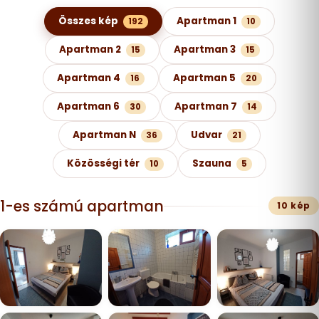
Képgaléria kategóriák szerint
Összes kép
Apartman 1
192
10
Apartman 2
Apartman 3
15
15
Apartman 4
Apartman 5
16
20
Apartman 6
Apartman 7
30
14
Apartman N
Udvar
36
21
Közösségi tér
Szauna
10
5
1-es számú apartman
10 kép