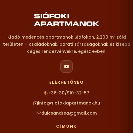
Lábléc – elérhetőségek
Kiadó medencés apartmanok Siófokon, 2.200 m² zöld
területen – családoknak, baráti társaságoknak és kisebb
céges rendezvényekre, egész évben.
ELÉRHETŐSÉG
+36-30/910-32-57
info@siofokiapartmanok.hu
duicsandrea@gmail.com
CÍMÜNK