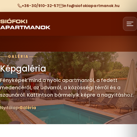
+36-30/910-32-57
info@siofokiapartmanok.hu
GALÉRIA
Képgaléria
Fényképek mind a nyolc apartmanról, a fedett
medencéről, az udvarról, a közösségi térről és a
szaunáról. Kattintson bármelyik képre a nagyításhoz.
Nyitólap
Galéria