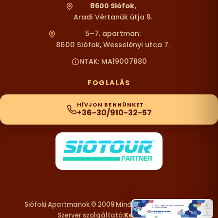
8600 Siófok,
Aradi Vértanúk útja 9.
5–7. apartman:
8600 Siófok, Wesselényi utca 7.
NTAK: MA19007880
FOGLALÁS
HÍVJON BENNÜNKET
+36-30/910-32-57
Siófoki Apartmanok © 2009 Minden Jog Fenntartva.
Szerver szolgáltató:
KexDesign