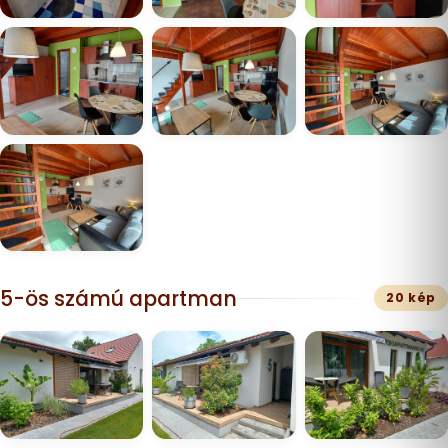
5-ös számú apartman
20 kép