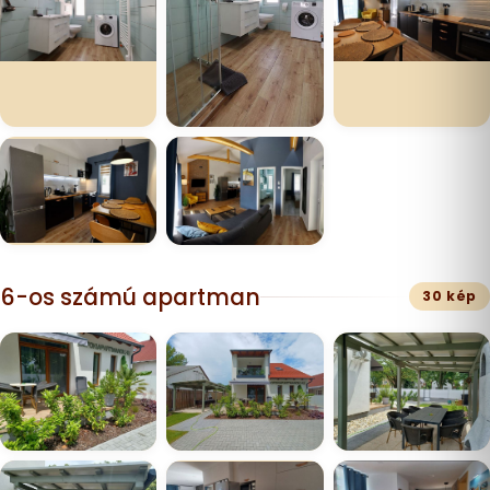
6-os számú apartman
30 kép