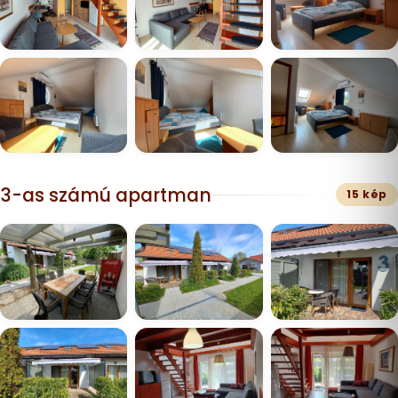
3-as számú apartman
15 kép