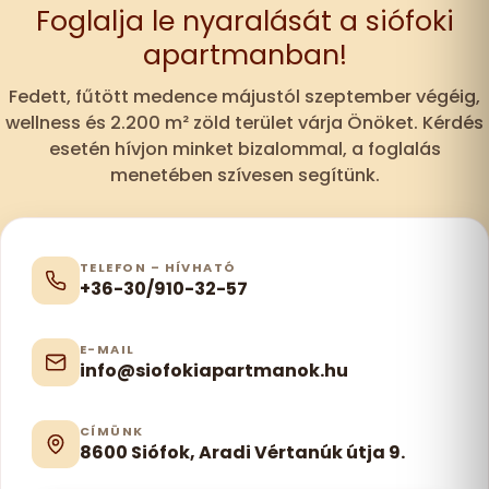
Foglalja le nyaralását a siófoki
apartmanban!
Fedett, fűtött medence májustól szeptember végéig,
wellness és 2.200 m² zöld terület várja Önöket. Kérdés
esetén hívjon minket bizalommal, a foglalás
menetében szívesen segítünk.
TELEFON – HÍVHATÓ
+36-30/910-32-57
E-MAIL
info@siofokiapartmanok.hu
CÍMÜNK
8600 Siófok, Aradi Vértanúk útja 9.