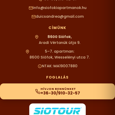
info@siofokiapartmanok.hu
duicsandrea@gmail.com
CÍMÜNK
8600 Siófok,
Aradi Vértanúk útja 9.
5–7. apartman:
8600 Siófok, Wesselényi utca 7.
NTAK: MA19007880
FOGLALÁS
HÍVJON BENNÜNKET
+36-30/910-32-57