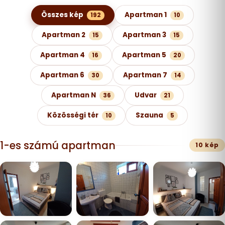
Képgaléria kategóriák szerint
Összes kép
Apartman 1
192
10
Apartman 2
Apartman 3
15
15
Apartman 4
Apartman 5
16
20
Apartman 6
Apartman 7
30
14
Apartman N
Udvar
36
21
Közösségi tér
Szauna
10
5
1-es számú apartman
10 kép