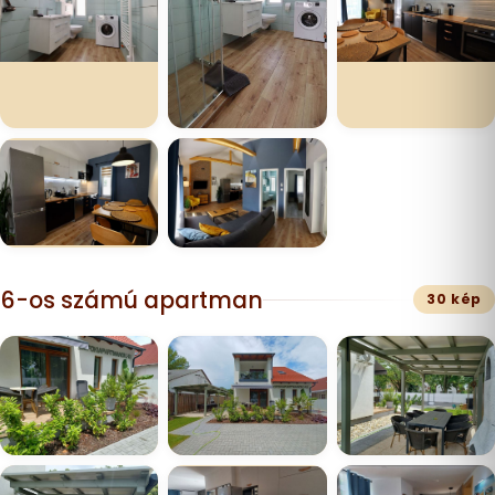
6-os számú apartman
30 kép