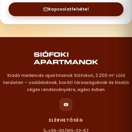
Kapcsolatfelvétel
Lábléc – elérhetőségek
Kiadó medencés apartmanok Siófokon, 2.200 m² zöld
területen – családoknak, baráti társaságoknak és kisebb
céges rendezvényekre, egész évben.
ELÉRHETŐSÉG
+36-30/910-32-57