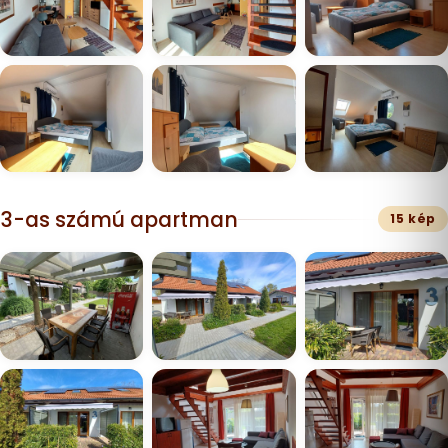
3-as számú apartman
15 kép