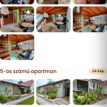
5-ös számú apartman
20 kép