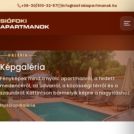
+36-30/910-32-57
info@siofokiapartmanok.hu
GALÉRIA
Képgaléria
Fényképek mind a nyolc apartmanról, a fedett
medencéről, az udvarról, a közösségi térről és a
szaunáról. Kattintson bármelyik képre a nagyításhoz.
Nyitólap
Galéria