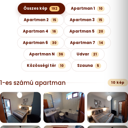
Képgaléria kategóriák szerint
Összes kép
Apartman 1
192
10
Apartman 2
Apartman 3
15
15
Apartman 4
Apartman 5
16
20
Apartman 6
Apartman 7
30
14
Apartman N
Udvar
36
21
Közösségi tér
Szauna
10
5
1-es számú apartman
10 kép