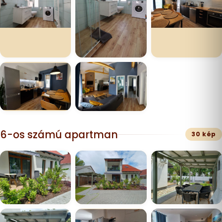
6-os számú apartman
30 kép