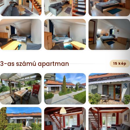
3-as számú apartman
15 kép