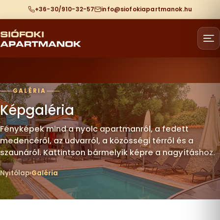
+36-30/910-32-57
info@siofokiapartmanok.hu
GALÉRIA
Képgaléria
Fényképek mind a nyolc apartmanról, a fedett
medencéről, az udvarról, a közösségi térről és a
szaunáról. Kattintson bármelyik képre a nagyításhoz.
Nyitólap
Galéria