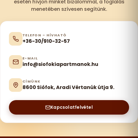
esetén hívjon minket bizalommal, a foglalás
menetében szívesen segítünk.
TELEFON – HÍVHATÓ
+36-30/910-32-57
E-MAIL
info@siofokiapartmanok.hu
CÍMÜNK
8600 Siófok, Aradi Vértanúk útja 9.
Kapcsolatfelvétel