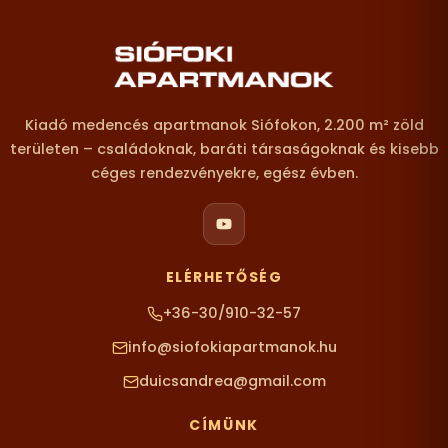
Lábléc – elérhetőségek
Kiadó medencés apartmanok Siófokon, 2.200 m² zöld
területen – családoknak, baráti társaságoknak és kisebb
céges rendezvényekre, egész évben.
ELÉRHETŐSÉG
+36-30/910-32-57
info@siofokiapartmanok.hu
duicsandrea@gmail.com
CÍMÜNK