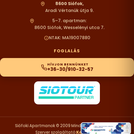
8600 Siófok,
Aradi Vértanúk útja 9.
5–7. apartman:
8600 Siófok, Wesselényi utca 7.
NTAK: MA19007880
FOGLALÁS
HÍVJON BENNÜNKET
+36-30/910-32-57
Siófoki Apartmanok © 2009 Minden Jog Fenntartva.
Szerver szolgáltató:
KexDesign