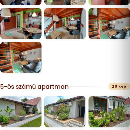
5-ös számú apartman
20 kép