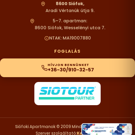
8600 Siófok,
Aradi Vértanúk útja 9.
5–7. apartman:
8600 Siófok, Wesselényi utca 7.
NTAK: MA19007880
FOGLALÁS
HÍVJON BENNÜNKET
+36-30/910-32-57
Siófoki Apartmanok © 2009 Minden Jog Fenntartva.
Szerver szolgáltató:
KexDesign