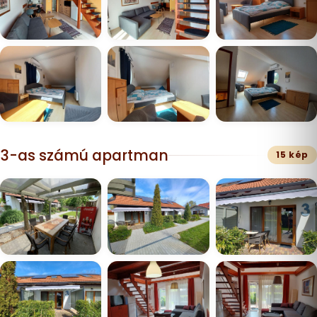
3-as számú apartman
15 kép