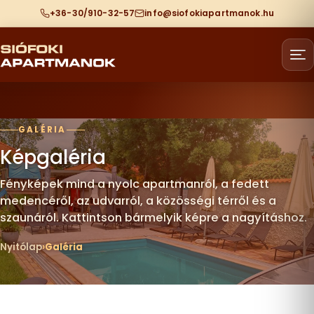
+36-30/910-32-57
info@siofokiapartmanok.hu
GALÉRIA
Képgaléria
Fényképek mind a nyolc apartmanról, a fedett
medencéről, az udvarról, a közösségi térről és a
szaunáról. Kattintson bármelyik képre a nagyításhoz.
Nyitólap
Galéria