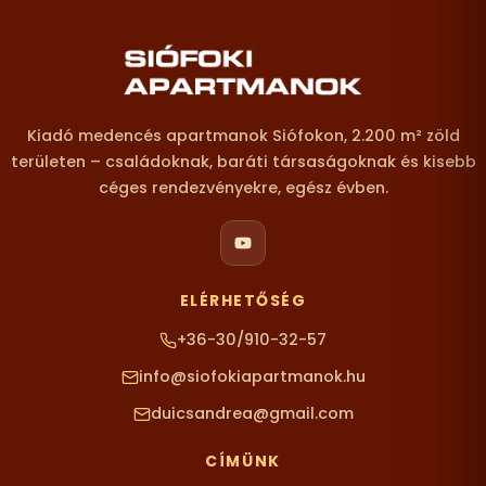
Lábléc – elérhetőségek
Kiadó medencés apartmanok Siófokon, 2.200 m² zöld
területen – családoknak, baráti társaságoknak és kisebb
céges rendezvényekre, egész évben.
ELÉRHETŐSÉG
+36-30/910-32-57
info@siofokiapartmanok.hu
duicsandrea@gmail.com
CÍMÜNK