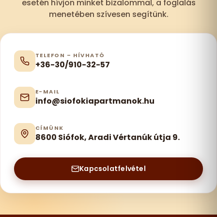
esetén hívjon minket bizalommal, a foglalás
menetében szívesen segítünk.
TELEFON – HÍVHATÓ
+36-30/910-32-57
E-MAIL
info@siofokiapartmanok.hu
CÍMÜNK
8600 Siófok, Aradi Vértanúk útja 9.
Kapcsolatfelvétel