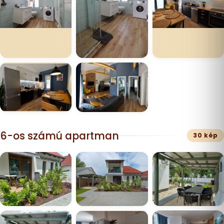
6-os számú apartman
30 kép