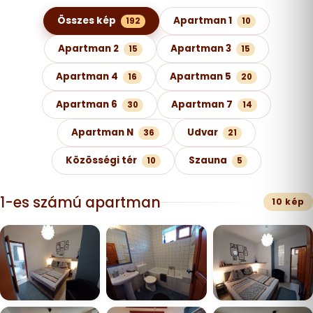
Képgaléria kategóriák szerint
Összes kép
Apartman 1
192
10
Apartman 2
Apartman 3
15
15
Apartman 4
Apartman 5
16
20
Apartman 6
Apartman 7
30
14
Apartman N
Udvar
36
21
Közösségi tér
Szauna
10
5
1-es számú apartman
10 kép