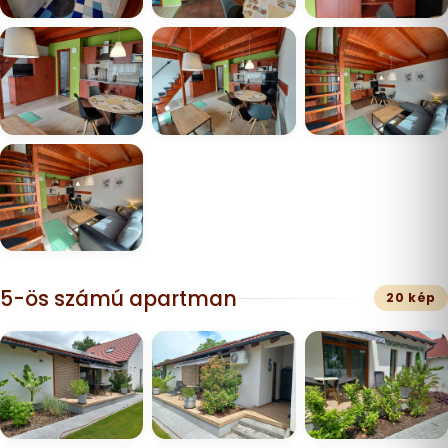
5-ös számú apartman
20 kép