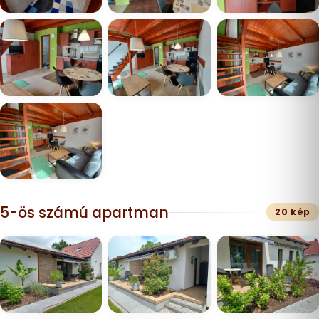
5-ös számú apartman
20 kép