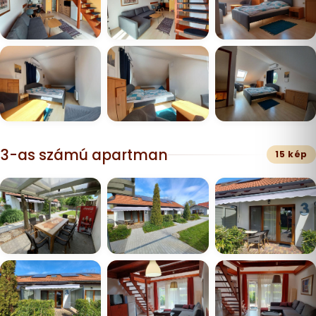
3-as számú apartman
15 kép