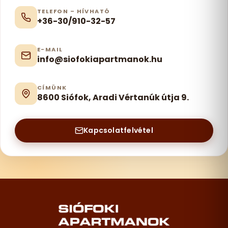
TELEFON – HÍVHATÓ
+36-30/910-32-57
E-MAIL
info@siofokiapartmanok.hu
CÍMÜNK
8600 Siófok, Aradi Vértanúk útja 9.
Kapcsolatfelvétel
Lábléc – elérhetőségek