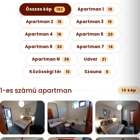
Képgaléria kategóriák szerint
Összes kép
Apartman 1
192
10
Apartman 2
Apartman 3
15
15
Apartman 4
Apartman 5
16
20
Apartman 6
Apartman 7
30
14
Apartman N
Udvar
36
21
Közösségi tér
Szauna
10
5
1-es számú apartman
10 kép