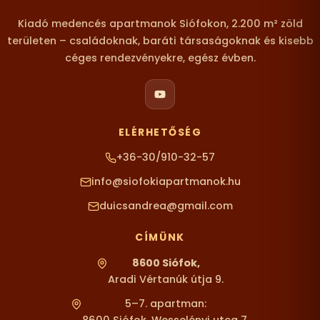
Kiadó medencés apartmanok Siófokon, 2.200 m² zöld
területen – családoknak, baráti társaságoknak és kisebb
céges rendezvényekre, egész évben.
ELÉRHETŐSÉG
+36-30/910-32-57
info@siofokiapartmanok.hu
duicsandrea@gmail.com
CÍMÜNK
8600 Siófok,
Aradi Vértanúk útja 9.
5–7. apartman:
8600 Siófok, Wesselényi utca 7.