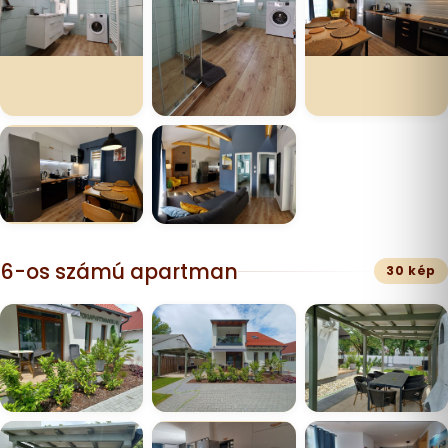
6-os számú apartman
30 kép