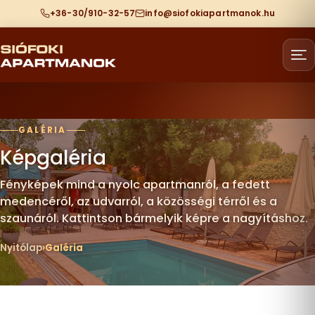
+36-30/910-32-57
info@siofokiapartmanok.hu
GALÉRIA
Képgaléria
Fényképek mind a nyolc apartmanról, a fedett
medencéről, az udvarról, a közösségi térről és a
szaunáról. Kattintson bármelyik képre a nagyításhoz.
Nyitólap
Galéria