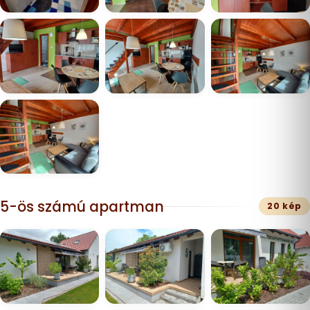
5-ös számú apartman
20 kép