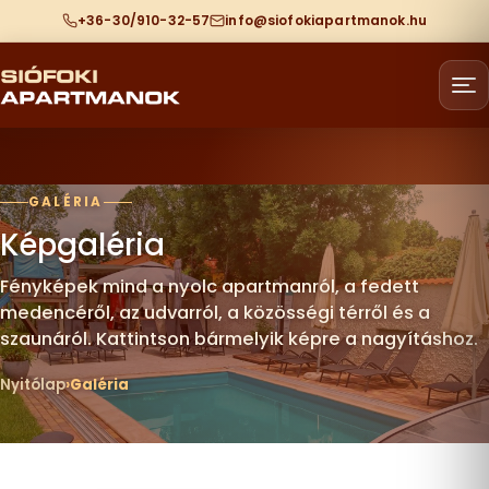
+36-30/910-32-57
info@siofokiapartmanok.hu
GALÉRIA
Képgaléria
Fényképek mind a nyolc apartmanról, a fedett
medencéről, az udvarról, a közösségi térről és a
szaunáról. Kattintson bármelyik képre a nagyításhoz.
Nyitólap
Galéria