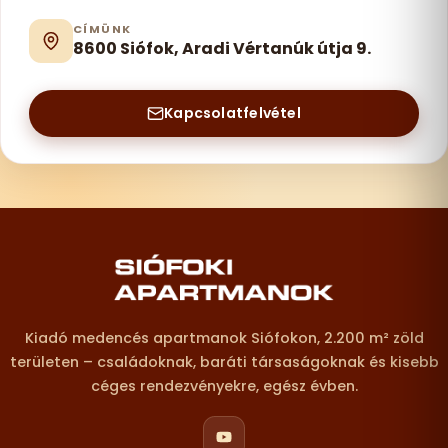
CÍMÜNK
8600 Siófok, Aradi Vértanúk útja 9.
Kapcsolatfelvétel
Lábléc – elérhetőségek
Kiadó medencés apartmanok Siófokon, 2.200 m² zöld
területen – családoknak, baráti társaságoknak és kisebb
céges rendezvényekre, egész évben.