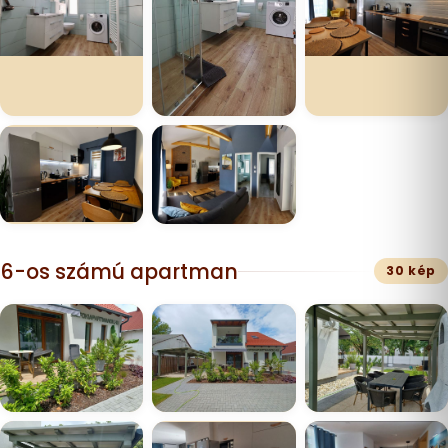
6-os számú apartman
30 kép