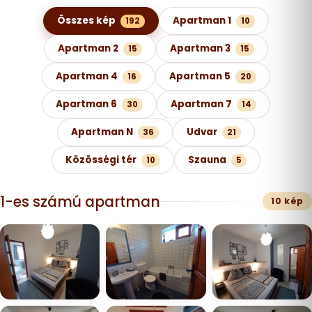
Képgaléria kategóriák szerint
Összes kép
Apartman 1
192
10
Apartman 2
Apartman 3
15
15
Apartman 4
Apartman 5
16
20
Apartman 6
Apartman 7
30
14
Apartman N
Udvar
36
21
Közösségi tér
Szauna
10
5
1-es számú apartman
10 kép