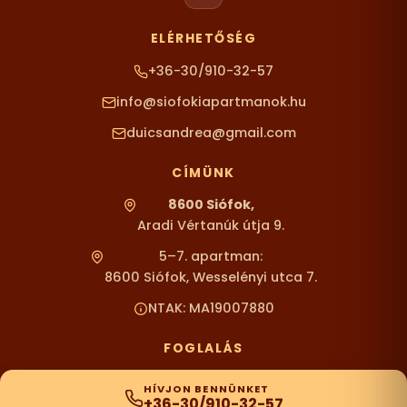
ELÉRHETŐSÉG
+36-30/910-32-57
info@siofokiapartmanok.hu
duicsandrea@gmail.com
CÍMÜNK
8600 Siófok,
Aradi Vértanúk útja 9.
5–7. apartman:
8600 Siófok, Wesselényi utca 7.
NTAK: MA19007880
FOGLALÁS
HÍVJON BENNÜNKET
+36-30/910-32-57