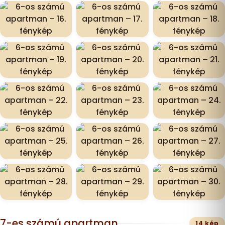
7-es számú apartman
14 kép