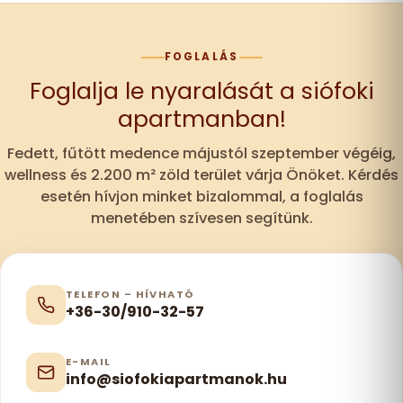
FOGLALÁS
Foglalja le nyaralását a siófoki
apartmanban!
Fedett, fűtött medence májustól szeptember végéig,
wellness és 2.200 m² zöld terület várja Önöket. Kérdés
esetén hívjon minket bizalommal, a foglalás
menetében szívesen segítünk.
TELEFON – HÍVHATÓ
+36-30/910-32-57
E-MAIL
info@siofokiapartmanok.hu