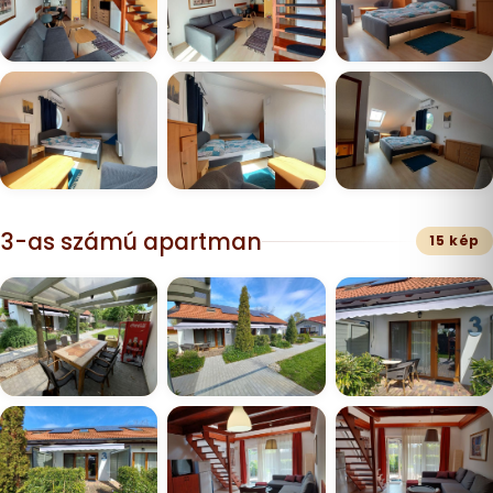
3-as számú apartman
15 kép