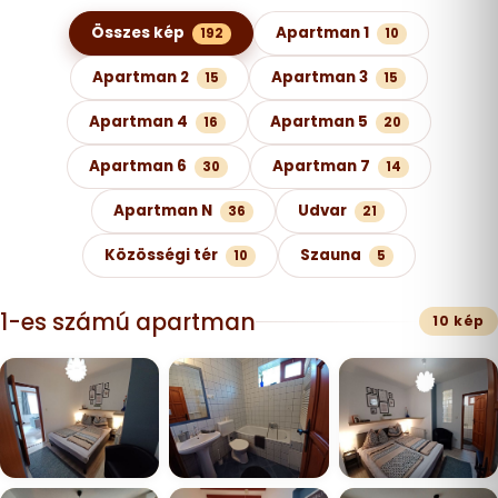
Képgaléria kategóriák szerint
Összes kép
Apartman 1
192
10
Apartman 2
Apartman 3
15
15
Apartman 4
Apartman 5
16
20
Apartman 6
Apartman 7
30
14
Apartman N
Udvar
36
21
Közösségi tér
Szauna
10
5
1-es számú apartman
10 kép