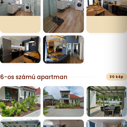
6-os számú apartman
30 kép