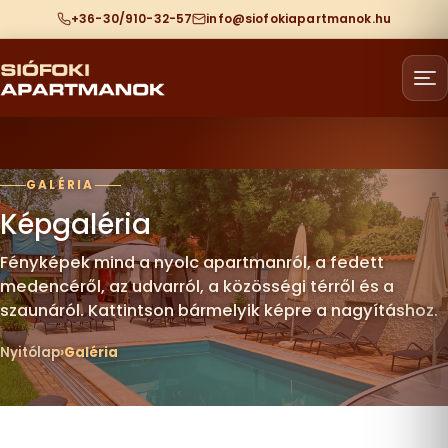
+36-30/910-32-57
info@siofokiapartmanok.hu
GALÉRIA
Képgaléria
Fényképek mind a nyolc apartmanról, a fedett
medencéről, az udvarról, a közösségi térről és a
szaunáról. Kattintson bármelyik képre a nagyításhoz.
Nyitólap
Galéria