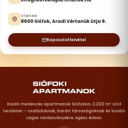
CÍMÜNK
8600 Siófok, Aradi Vértanúk útja 9.
Kapcsolatfelvétel
Lábléc – elérhetőségek
Kiadó medencés apartmanok Siófokon, 2.200 m² zöld
területen – családoknak, baráti társaságoknak és kisebb
céges rendezvényekre, egész évben.