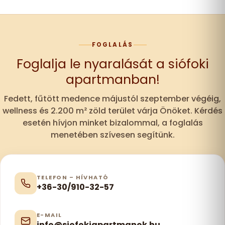
FOGLALÁS
Foglalja le nyaralását a siófoki
apartmanban!
Fedett, fűtött medence májustól szeptember végéig,
wellness és 2.200 m² zöld terület várja Önöket. Kérdés
esetén hívjon minket bizalommal, a foglalás
menetében szívesen segítünk.
TELEFON – HÍVHATÓ
+36-30/910-32-57
E-MAIL
info@siofokiapartmanok.hu