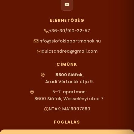
ELÉRHETŐSÉG
+36-30/910-32-57
info@siofokiapartmanok.hu
duicsandrea@gmail.com
CÍMÜNK
8600 Siófok,
Aradi Vértanúk útja 9.
5–7. apartman:
8600 Siófok, Wesselényi utca 7.
NTAK: MA19007880
FOGLALÁS