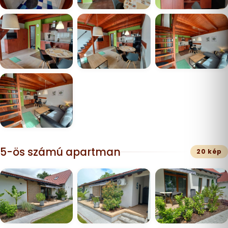
5-ös számú apartman
20 kép