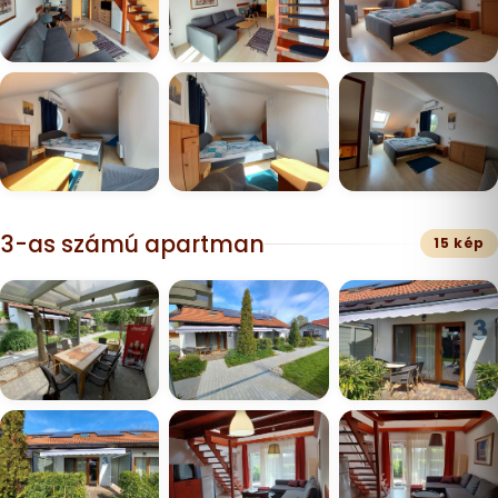
3-as számú apartman
15 kép