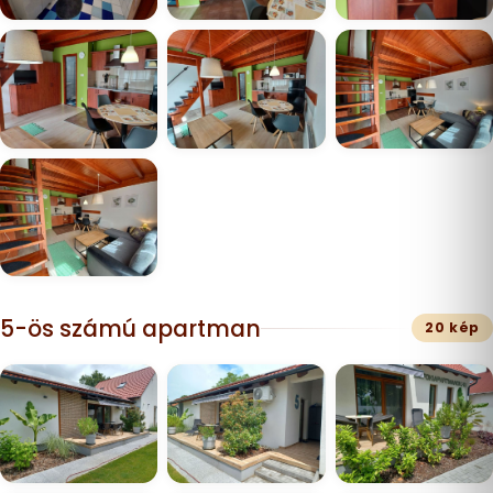
5-ös számú apartman
20 kép