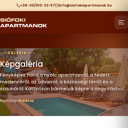
+36-30/910-32-57
info@siofokiapartmanok.hu
GALÉRIA
Képgaléria
Fényképek mind a nyolc apartmanról, a fedett
medencéről, az udvarról, a közösségi térről és a
szaunáról. Kattintson bármelyik képre a nagyításhoz.
Nyitólap
Galéria