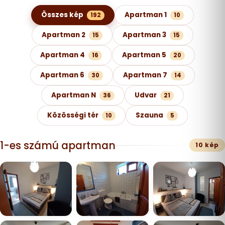
Képgaléria kategóriák szerint
Összes kép
Apartman 1
192
10
Apartman 2
Apartman 3
15
15
Apartman 4
Apartman 5
16
20
Apartman 6
Apartman 7
30
14
Apartman N
Udvar
36
21
Közösségi tér
Szauna
10
5
1-es számú apartman
10 kép