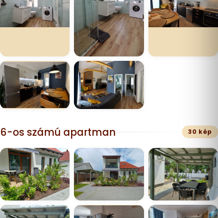
6-os számú apartman
30 kép