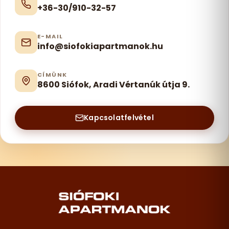
+36-30/910-32-57
E-MAIL
info@siofokiapartmanok.hu
CÍMÜNK
8600 Siófok, Aradi Vértanúk útja 9.
Kapcsolatfelvétel
Lábléc – elérhetőségek