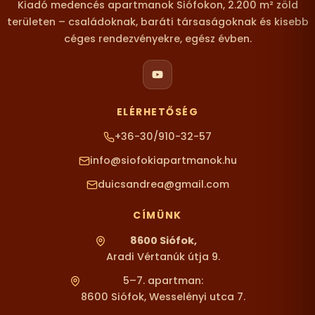
Kiadó medencés apartmanok Siófokon, 2.200 m² zöld
területen – családoknak, baráti társaságoknak és kisebb
céges rendezvényekre, egész évben.
ELÉRHETŐSÉG
+36-30/910-32-57
info@siofokiapartmanok.hu
duicsandrea@gmail.com
CÍMÜNK
8600 Siófok,
Aradi Vértanúk útja 9.
5–7. apartman:
8600 Siófok, Wesselényi utca 7.