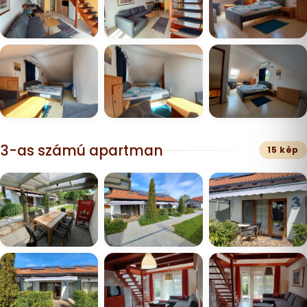
3-as számú apartman
15 kép