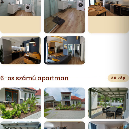
6-os számú apartman
30 kép