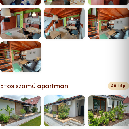
5-ös számú apartman
20 kép