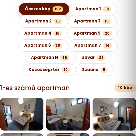
Képgaléria kategóriák szerint
Összes kép
Apartman 1
192
10
Apartman 2
Apartman 3
15
15
Apartman 4
Apartman 5
16
20
Apartman 6
Apartman 7
30
14
Apartman N
Udvar
36
21
Közösségi tér
Szauna
10
5
1-es számú apartman
10 kép