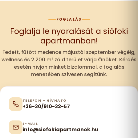
FOGLALÁS
Foglalja le nyaralását a siófoki
apartmanban!
Fedett, fűtött medence májustól szeptember végéig,
wellness és 2.200 m² zöld terület várja Önöket. Kérdés
esetén hívjon minket bizalommal, a foglalás
menetében szívesen segítünk.
TELEFON – HÍVHATÓ
+36-30/910-32-57
E-MAIL
info@siofokiapartmanok.hu