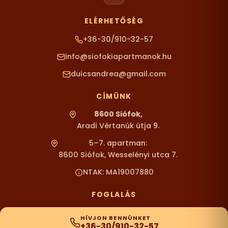
ELÉRHETŐSÉG
+36-30/910-32-57
info@siofokiapartmanok.hu
duicsandrea@gmail.com
CÍMÜNK
8600 Siófok,
Aradi Vértanúk útja 9.
5–7. apartman:
8600 Siófok, Wesselényi utca 7.
NTAK: MA19007880
FOGLALÁS
HÍVJON BENNÜNKET
+36-30/910-32-57