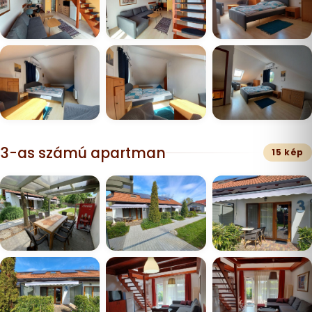
3-as számú apartman
15 kép