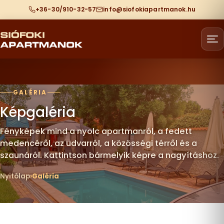
+36-30/910-32-57
info@siofokiapartmanok.hu
GALÉRIA
Képgaléria
Fényképek mind a nyolc apartmanról, a fedett
medencéről, az udvarról, a közösségi térről és a
szaunáról. Kattintson bármelyik képre a nagyításhoz.
Nyitólap
Galéria