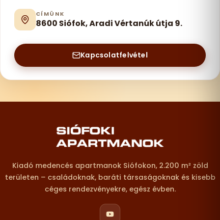
CÍMÜNK
8600 Siófok, Aradi Vértanúk útja 9.
Kapcsolatfelvétel
Lábléc – elérhetőségek
Kiadó medencés apartmanok Siófokon, 2.200 m² zöld
területen – családoknak, baráti társaságoknak és kisebb
céges rendezvényekre, egész évben.