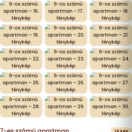
7-es számú apartman
14 kép