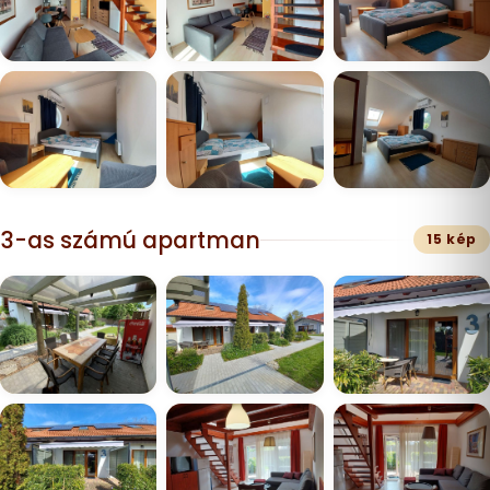
3-as számú apartman
15 kép