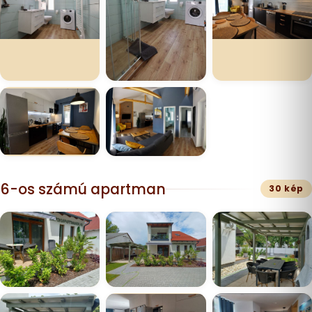
6-os számú apartman
30 kép