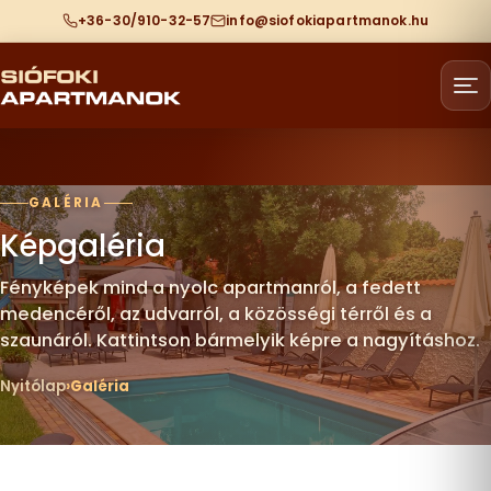
+36-30/910-32-57
info@siofokiapartmanok.hu
GALÉRIA
Képgaléria
Fényképek mind a nyolc apartmanról, a fedett
medencéről, az udvarról, a közösségi térről és a
szaunáról. Kattintson bármelyik képre a nagyításhoz.
Nyitólap
Galéria