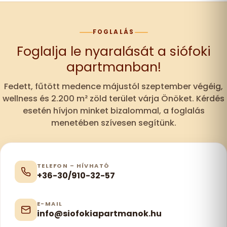
FOGLALÁS
Foglalja le nyaralását a siófoki
apartmanban!
Fedett, fűtött medence májustól szeptember végéig,
wellness és 2.200 m² zöld terület várja Önöket. Kérdés
esetén hívjon minket bizalommal, a foglalás
menetében szívesen segítünk.
TELEFON – HÍVHATÓ
+36-30/910-32-57
E-MAIL
info@siofokiapartmanok.hu