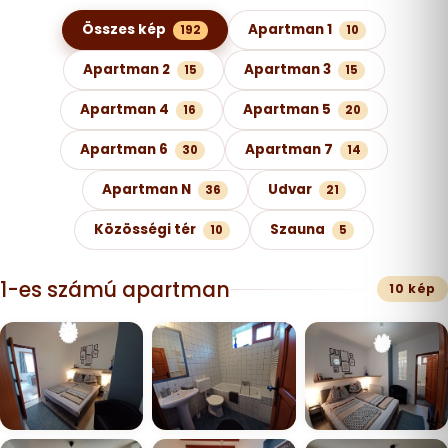
Képgaléria kategóriák szerint
Összes kép
Apartman 1
192
10
Apartman 2
Apartman 3
15
15
Apartman 4
Apartman 5
16
20
Apartman 6
Apartman 7
30
14
Apartman N
Udvar
36
21
Közösségi tér
Szauna
10
5
1-es számú apartman
10 kép