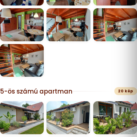
5-ös számú apartman
20 kép