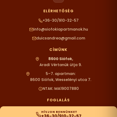
ELÉRHETŐSÉG
+36-30/910-32-57
info@siofokiapartmanok.hu
duicsandrea@gmail.com
CÍMÜNK
8600 Siófok,
Aradi Vértanúk útja 9.
5–7. apartman:
8600 Siófok, Wesselényi utca 7.
NTAK: MA19007880
FOGLALÁS
HÍVJON BENNÜNKET
+36-30/910-32-57