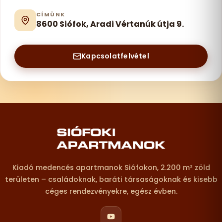
CÍMÜNK
8600 Siófok, Aradi Vértanúk útja 9.
Kapcsolatfelvétel
Lábléc – elérhetőségek
Kiadó medencés apartmanok Siófokon, 2.200 m² zöld
területen – családoknak, baráti társaságoknak és kisebb
céges rendezvényekre, egész évben.