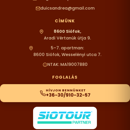
duicsandrea@gmail.com
CÍMÜNK
8600 Siófok,
Aradi Vértanúk útja 9.
5–7. apartman:
8600 Siófok, Wesselényi utca 7.
NTAK: MA19007880
FOGLALÁS
HÍVJON BENNÜNKET
+36-30/910-32-57