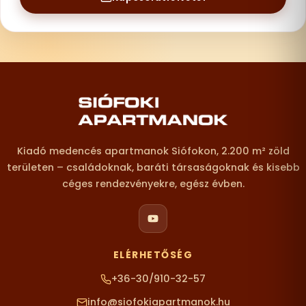
Lábléc – elérhetőségek
Kiadó medencés apartmanok Siófokon, 2.200 m² zöld
területen – családoknak, baráti társaságoknak és kisebb
céges rendezvényekre, egész évben.
ELÉRHETŐSÉG
+36-30/910-32-57
info@siofokiapartmanok.hu