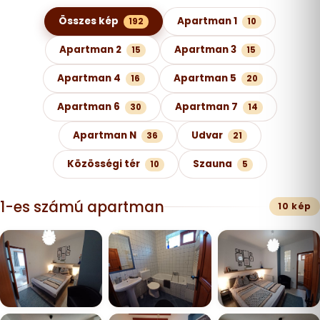
Képgaléria kategóriák szerint
Összes kép
Apartman 1
192
10
Apartman 2
Apartman 3
15
15
Apartman 4
Apartman 5
16
20
Apartman 6
Apartman 7
30
14
Apartman N
Udvar
36
21
Közösségi tér
Szauna
10
5
1-es számú apartman
10 kép