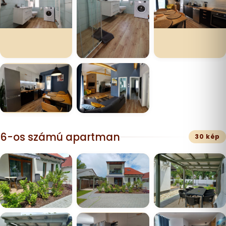
6-os számú apartman
30 kép