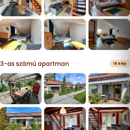
3-as számú apartman
15 kép