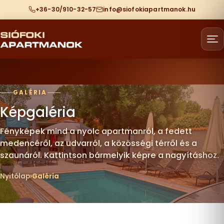
+36-30/910-32-57
info@siofokiapartmanok.hu
GALÉRIA
Képgaléria
Fényképek mind a nyolc apartmanról, a fedett
medencéről, az udvarról, a közösségi térről és a
szaunáról. Kattintson bármelyik képre a nagyításhoz.
Nyitólap
Galéria