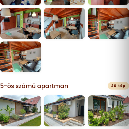
5-ös számú apartman
20 kép