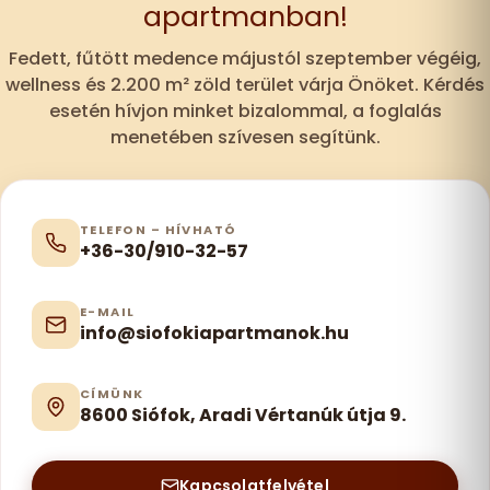
apartmanban!
Fedett, fűtött medence májustól szeptember végéig,
wellness és 2.200 m² zöld terület várja Önöket. Kérdés
esetén hívjon minket bizalommal, a foglalás
menetében szívesen segítünk.
TELEFON – HÍVHATÓ
+36-30/910-32-57
E-MAIL
info@siofokiapartmanok.hu
CÍMÜNK
8600 Siófok, Aradi Vértanúk útja 9.
Kapcsolatfelvétel