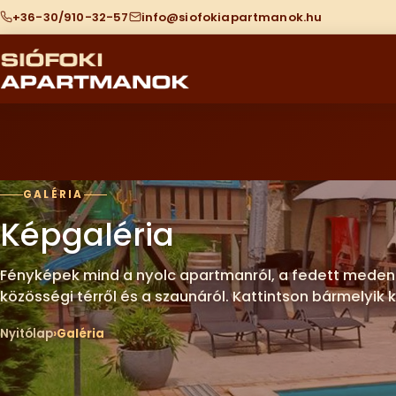
+36-30/910-32-57
info@siofokiapartmanok.hu
GALÉRIA
Képgaléria
Fényképek mind a nyolc apartmanról, a fedett medencé
közösségi térről és a szaunáról. Kattintson bármelyik 
Nyitólap
Galéria