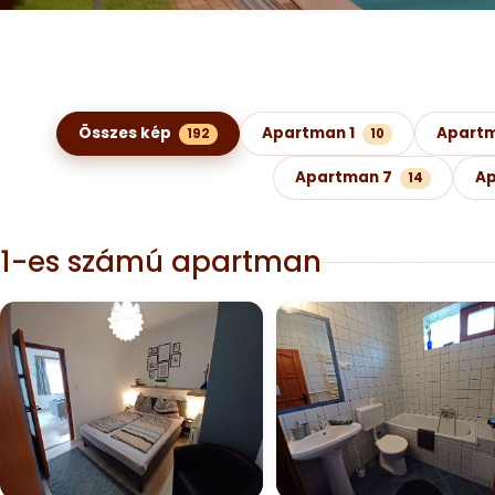
Képgaléria kategóriák szerint
Összes kép
Apartman 1
Apartm
192
10
Apartman 7
Ap
14
1-es számú apartman