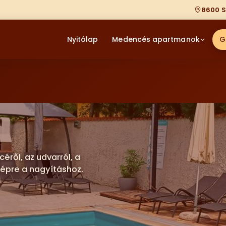
8600 S
Nyitólap
Medencés apartmanok
G
ről, az udvarról, a
képre a nagyításhoz.