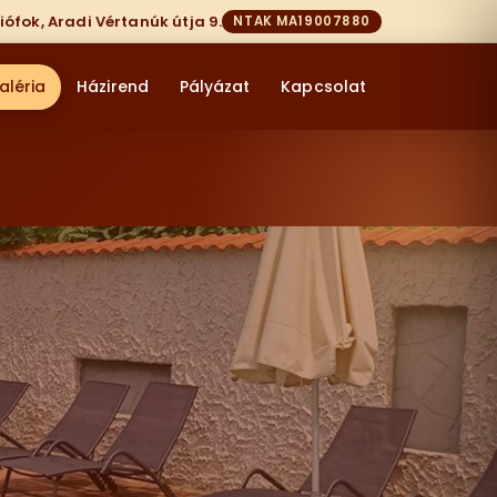
iófok, Aradi Vértanúk útja 9.
NTAK MA19007880
aléria
Házirend
Pályázat
Kapcsolat