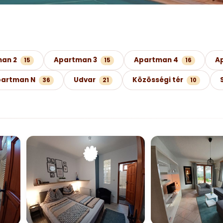
an 2
Apartman 3
Apartman 4
A
15
15
16
artman N
Udvar
Közösségi tér
36
21
10