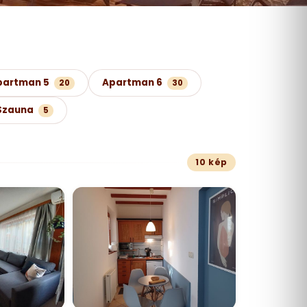
partman 5
Apartman 6
20
30
Szauna
5
10 kép