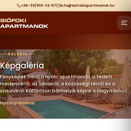
+36-30/910-32-57
info@siofokiapartmanok.hu
GALÉRIA
Képgaléria
Fényképek mind a nyolc apartmanról, a fedett
medencéről, az udvarról, a közösségi térről és a
szaunáról. Kattintson bármelyik képre a nagyításhoz.
Nyitólap
Galéria