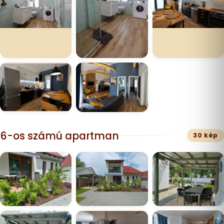
6-os számú apartman
30 kép