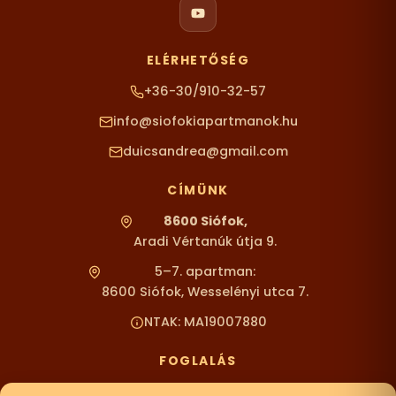
ELÉRHETŐSÉG
+36-30/910-32-57
info@siofokiapartmanok.hu
duicsandrea@gmail.com
CÍMÜNK
8600 Siófok,
Aradi Vértanúk útja 9.
5–7. apartman:
8600 Siófok, Wesselényi utca 7.
NTAK: MA19007880
FOGLALÁS