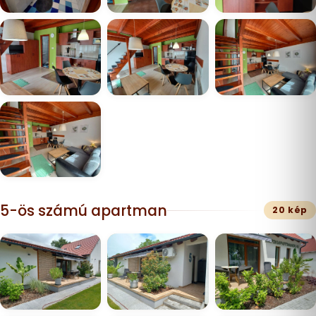
5-ös számú apartman
20 kép