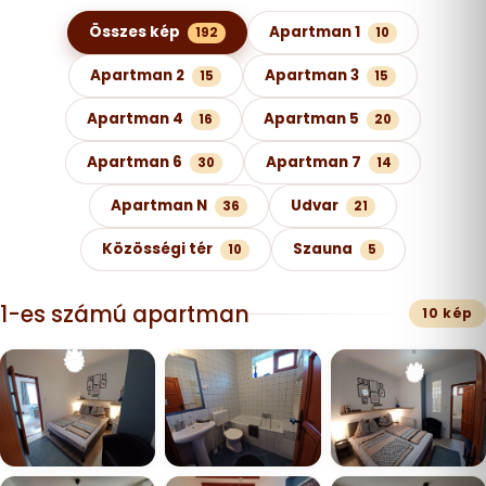
Képgaléria kategóriák szerint
Összes kép
Apartman 1
192
10
Apartman 2
Apartman 3
15
15
Apartman 4
Apartman 5
16
20
Apartman 6
Apartman 7
30
14
Apartman N
Udvar
36
21
Közösségi tér
Szauna
10
5
1-es számú apartman
10 kép