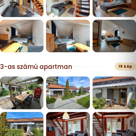
3-as számú apartman
15 kép