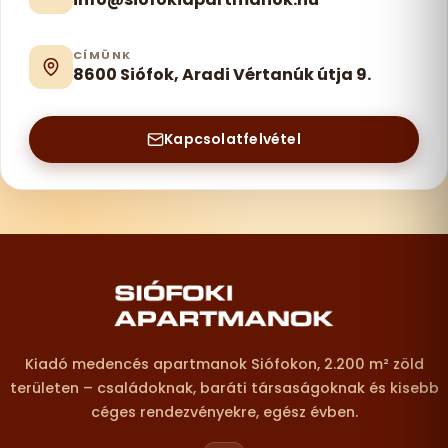
CÍMÜNK
8600 Siófok, Aradi Vértanúk útja 9.
Kapcsolatfelvétel
Lábléc – elérhetőségek
Kiadó medencés apartmanok Siófokon, 2.200 m² zöld
területen – családoknak, baráti társaságoknak és kisebb
céges rendezvényekre, egész évben.