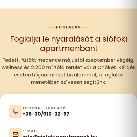
FOGLALÁS
Foglalja le nyaralását a siófoki
apartmanban!
Fedett, fűtött medence májustól szeptember végéig,
wellness és 2.200 m² zöld terület várja Önöket. Kérdés
esetén hívjon minket bizalommal, a foglalás
menetében szívesen segítünk.
TELEFON – HÍVHATÓ
+36-30/910-32-57
E-MAIL
info@siofokiapartmanok.hu