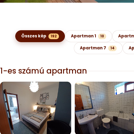
Képgaléria kategóriák szerint
Összes kép
Apartman 1
Apartm
192
10
Apartman 7
Ap
14
1-es számú apartman