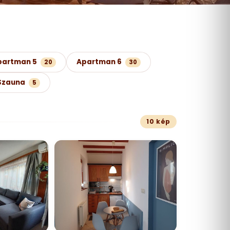
partman 5
Apartman 6
20
30
Szauna
5
10 kép