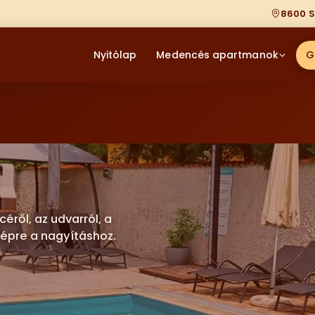
8600 S
Nyitólap
Medencés apartmanok
G
ről, az udvarról, a
képre a nagyításhoz.