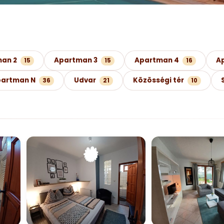
an 2
Apartman 3
Apartman 4
A
15
15
16
artman N
Udvar
Közösségi tér
36
21
10