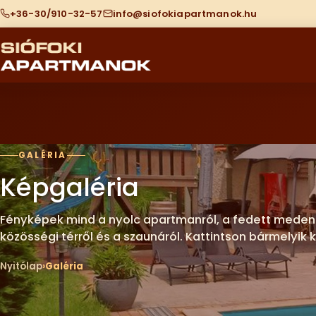
+36-30/910-32-57
info@siofokiapartmanok.hu
GALÉRIA
Képgaléria
Fényképek mind a nyolc apartmanról, a fedett medencé
közösségi térről és a szaunáról. Kattintson bármelyik 
Nyitólap
Galéria