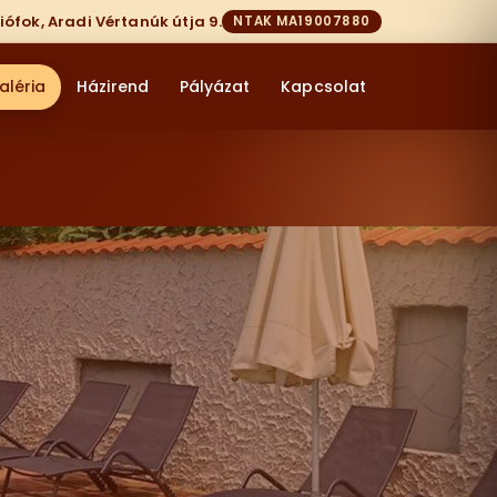
iófok, Aradi Vértanúk útja 9.
NTAK MA19007880
aléria
Házirend
Pályázat
Kapcsolat