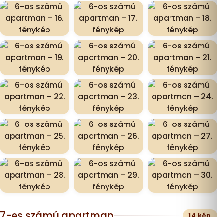
7-es számú apartman
14 kép