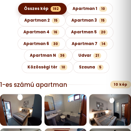
Képgaléria kategóriák szerint
Összes kép
Apartman 1
192
10
Apartman 2
Apartman 3
15
15
Apartman 4
Apartman 5
16
20
Apartman 6
Apartman 7
30
14
Apartman N
Udvar
36
21
Közösségi tér
Szauna
10
5
1-es számú apartman
10 kép