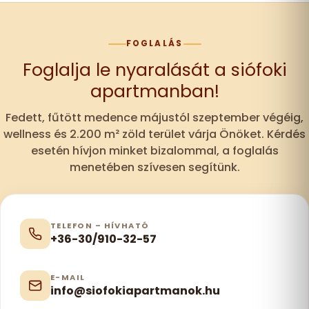
FOGLALÁS
Foglalja le nyaralását a siófoki
apartmanban!
Fedett, fűtött medence májustól szeptember végéig,
wellness és 2.200 m² zöld terület várja Önöket. Kérdés
esetén hívjon minket bizalommal, a foglalás
menetében szívesen segítünk.
TELEFON – HÍVHATÓ
+36-30/910-32-57
E-MAIL
info@siofokiapartmanok.hu