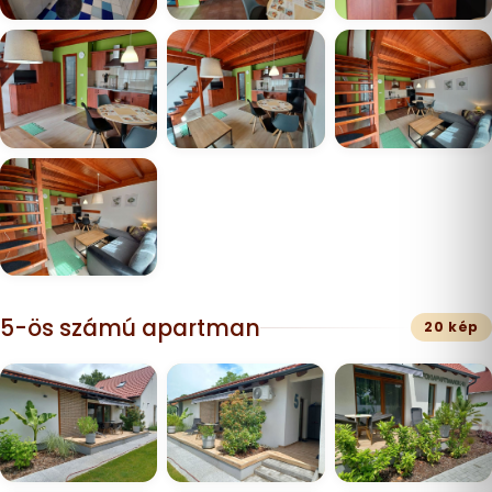
5-ös számú apartman
20 kép