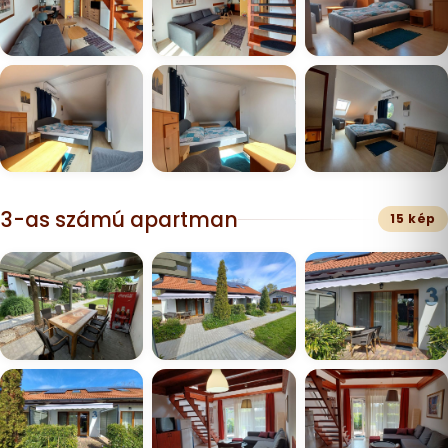
3-as számú apartman
15 kép