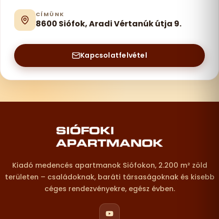
CÍMÜNK
8600 Siófok, Aradi Vértanúk útja 9.
Kapcsolatfelvétel
Lábléc – elérhetőségek
Kiadó medencés apartmanok Siófokon, 2.200 m² zöld
területen – családoknak, baráti társaságoknak és kisebb
céges rendezvényekre, egész évben.