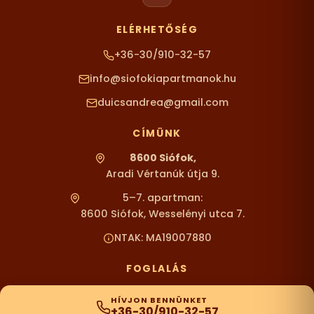
ELÉRHETŐSÉG
+36-30/910-32-57
info@siofokiapartmanok.hu
duicsandrea@gmail.com
CÍMÜNK
8600 Siófok,
Aradi Vértanúk útja 9.
5–7. apartman:
8600 Siófok, Wesselényi utca 7.
NTAK: MA19007880
FOGLALÁS
HÍVJON BENNÜNKET
+36-30/910-32-57