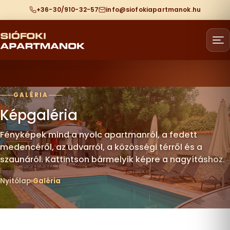
+36-30/910-32-57
info@siofokiapartmanok.hu
GALÉRIA
Képgaléria
Fényképek mind a nyolc apartmanról, a fedett
medencéről, az udvarról, a közösségi térről és a
szaunáról. Kattintson bármelyik képre a nagyításhoz.
Nyitólap
Galéria