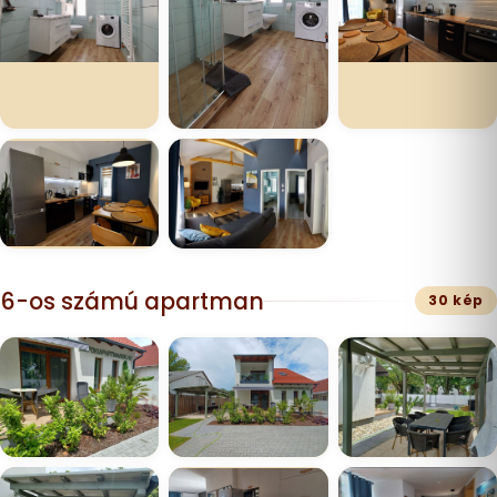
6-os számú apartman
30 kép