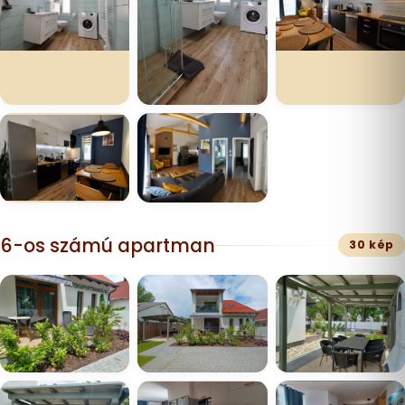
6-os számú apartman
30 kép