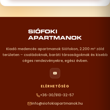
Lábléc – elérhetőségek
Kiadó medencés apartmanok Siófokon, 2.200 m² zöld
területen – családoknak, baráti társaságoknak és kisebb
céges rendezvényekre, egész évben.
ELÉRHETŐSÉG
+36-30/910-32-57
info@siofokiapartmanok.hu