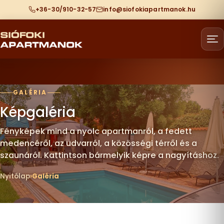
+36-30/910-32-57
info@siofokiapartmanok.hu
GALÉRIA
Képgaléria
Fényképek mind a nyolc apartmanról, a fedett
medencéről, az udvarról, a közösségi térről és a
szaunáról. Kattintson bármelyik képre a nagyításhoz.
Nyitólap
Galéria