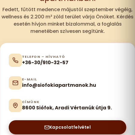
Fedett, fűtött medence májustól szeptember végéig,
wellness és 2.200 m² zöld terület várja Önöket. Kérdés
esetén hívjon minket bizalommal, a foglalás
menetében szívesen segítünk.
TELEFON – HÍVHATÓ
+36-30/910-32-57
E-MAIL
info@siofokiapartmanok.hu
CÍMÜNK
8600 Siófok, Aradi Vértanúk útja 9.
Kapcsolatfelvétel