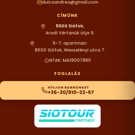
duicsandrea@gmail.com
CÍMÜNK
8600 Siófok,
Aradi Vértanúk útja 9.
5–7. apartman:
8600 Siófok, Wesselényi utca 7.
NTAK: MA19007880
FOGLALÁS
HÍVJON BENNÜNKET
+36-30/910-32-57