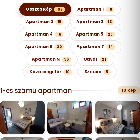
Képgaléria kategóriák szerint
Összes kép
Apartman 1
192
10
Apartman 2
Apartman 3
15
15
Apartman 4
Apartman 5
16
20
Apartman 6
Apartman 7
30
14
Apartman N
Udvar
36
21
Közösségi tér
Szauna
10
5
1-es számú apartman
10 kép