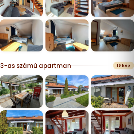
3-as számú apartman
15 kép