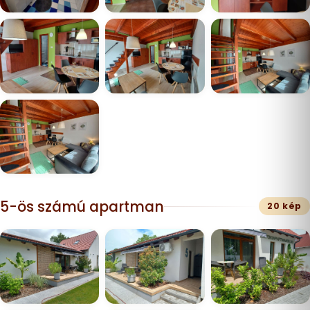
5-ös számú apartman
20 kép