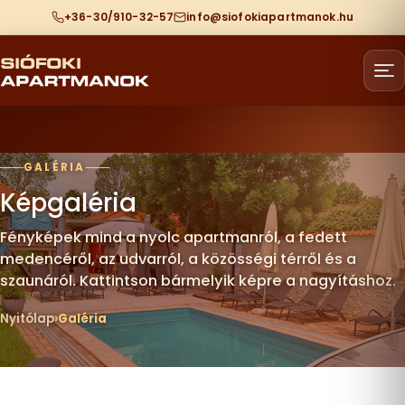
+36-30/910-32-57
info@siofokiapartmanok.hu
GALÉRIA
Képgaléria
Fényképek mind a nyolc apartmanról, a fedett
medencéről, az udvarról, a közösségi térről és a
szaunáról. Kattintson bármelyik képre a nagyításhoz.
Nyitólap
Galéria