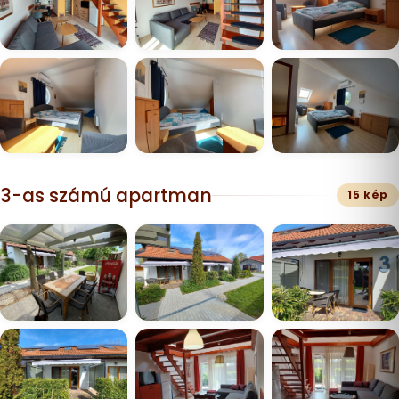
3-as számú apartman
15 kép