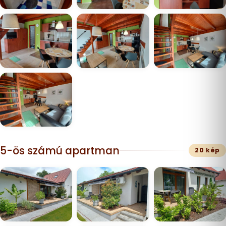
5-ös számú apartman
20 kép