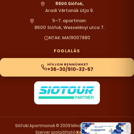
8600 Siófok,
Aradi Vértanúk útja 9.
5–7. apartman:
8600 Siófok, Wesselényi utca 7.
NTAK: MA19007880
FOGLALÁS
HÍVJON BENNÜNKET
+36-30/910-32-57
Siófoki Apartmanok © 2009 Minden Jog Fenntartva.
Szerver szolgáltató:
KexDesign