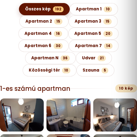
Képgaléria kategóriák szerint
Összes kép
Apartman 1
192
10
Apartman 2
Apartman 3
15
15
Apartman 4
Apartman 5
16
20
Apartman 6
Apartman 7
30
14
Apartman N
Udvar
36
21
Közösségi tér
Szauna
10
5
1-es számú apartman
10 kép