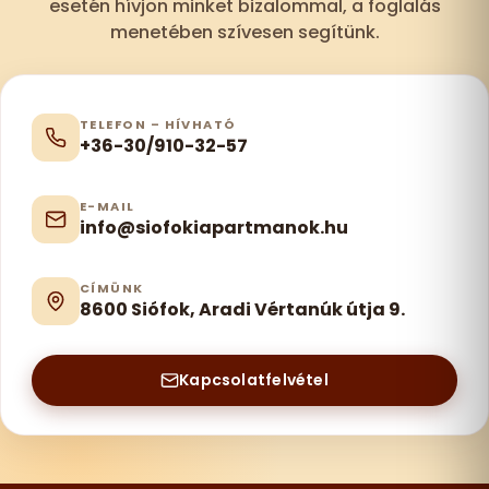
esetén hívjon minket bizalommal, a foglalás
menetében szívesen segítünk.
TELEFON – HÍVHATÓ
+36-30/910-32-57
E-MAIL
info@siofokiapartmanok.hu
CÍMÜNK
8600 Siófok, Aradi Vértanúk útja 9.
Kapcsolatfelvétel