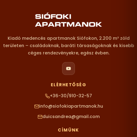
Lábléc – elérhetőségek
Kiadó medencés apartmanok Siófokon, 2.200 m² zöld
területen – családoknak, baráti társaságoknak és kisebb
céges rendezvényekre, egész évben.
ELÉRHETŐSÉG
+36-30/910-32-57
info@siofokiapartmanok.hu
duicsandrea@gmail.com
CÍMÜNK