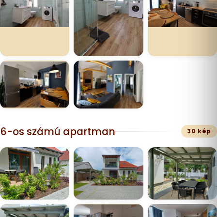
6-os számú apartman
30 kép